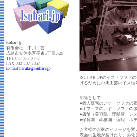
isuhari.jp
有限会社 中川工芸
広島市安佐南区長束5丁目5-29
TEL 082-237-2787
FAX 082-237-2857
E-mail haruki@isuhari.jp
ISUHARI.JPのイス・
げるために中川工芸のイス張
用途として
●個人様宅のいす・ソファの
●オフィスのいす・ソファの
●店舗（美容院・理髪店・レ
●保育園・幼稚園・病院・ホ
お客様のお家のイメージを変
表面の生地が裂けたり、劣化